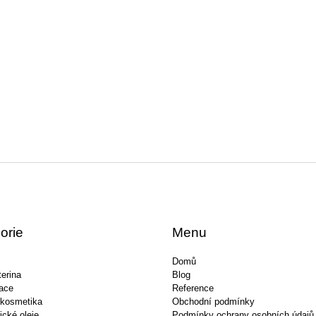
orie
Menu
Domů
erina
Blog
ace
Reference
 kosmetika
Obchodní podmínky
ické oleje
Podmínky ochrany osobních údajů