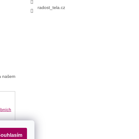
radost_tela.cz
na našem
obních
ouhlasím