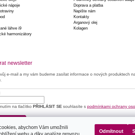
ické nápoje
Doprava a platba
otraviny
Napište nám
ood
Kontakty
Arganový olej
ané láhve i9
Kolagen
cké harmonizátory
at newsletter
svůj e-mail a my vám budeme zasílat informace o nových produktech 
.
l
knutím na tlačítko
PŘIHLÁSIT SE
souhlasíte s
podmínkami ochrany os
.
IHLÁSIT SE
cookies, abychom Vám umožnili
Odmítnout
S
ohlížení webu a díky analýze provozu