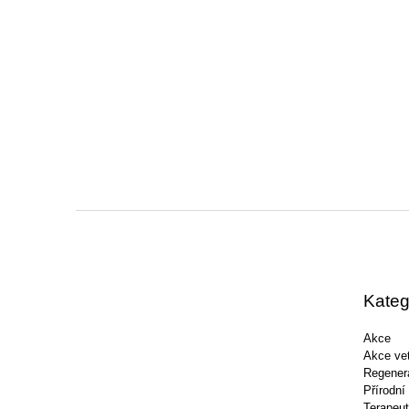
Z
á
p
a
t
Kateg
í
Akce
Akce vet
Regener
Přírodní
Terapeut