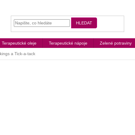
HLEDAT
Terapeutické oleje
Terapeutické nápoje
Zelené potraviny
kings a Tick-a-tack