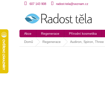
Přejít
607 143 908
radost-tela@seznam.cz
na
obsah
Akce
Regenerace
Přírodní kosmetika
Domů
Regenerace
Audiron, Spiron, Three 