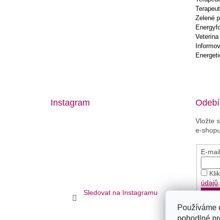
Terapeut
Zelené p
Energyf
Veterina
Informov
Energeti
Instagram
Odebír
Vložte 
e-shopu
E-mai
Kli
údajů
Sledovat na Instagramu
PŘ
Používáme 
pohodlné pr