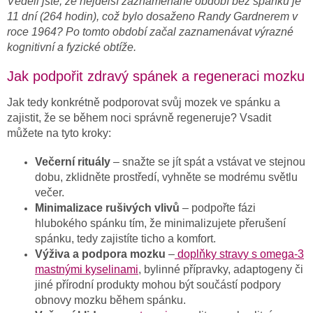
Věděli jste, že nejdelší zaznamenané období bez spánku je
11 dní (264 hodin), což bylo dosaženo Randy Gardnerem v
roce 1964? Po tomto období začal zaznamenávat výrazné
kognitivní a fyzické obtíže.
Jak podpořit zdravý spánek a regeneraci mozku
Jak tedy konkrétně podporovat svůj mozek ve spánku a
zajistit, že se během noci správně regeneruje? Vsadit
můžete na tyto kroky:
Večerní rituály
– snažte se jít spát a vstávat ve stejnou
dobu, zklidněte prostředí, vyhněte se modrému světlu
večer.
Minimalizace rušivých vlivů
– podpořte fázi
hlubokého spánku tím, že minimalizujete přerušení
spánku, tedy zajistíte ticho a komfort.
Výživa a podpora mozku
–
doplňky stravy s omega-3
mastnými kyselinami
, bylinné přípravky, adaptogeny či
jiné přírodní produkty mohou být součástí podpory
obnovy mozku během spánku.