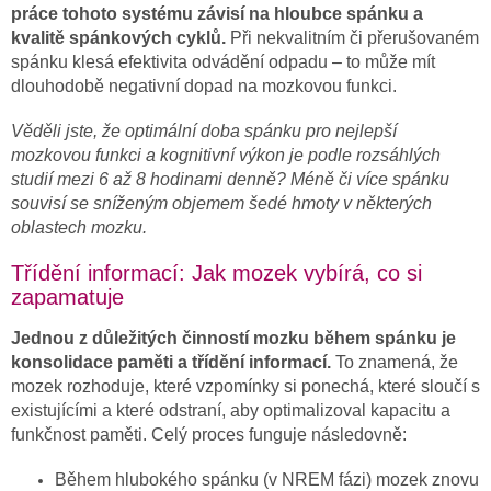
práce tohoto systému závisí na hloubce spánku a
kvalitě spánkových cyklů.
Při nekvalitním či přerušovaném
spánku klesá efektivita odvádění odpadu – to může mít
dlouhodobě negativní dopad na mozkovou funkci.
Věděli jste, že optimální doba spánku pro nejlepší
mozkovou funkci a kognitivní výkon je podle rozsáhlých
studií mezi 6 až 8 hodinami denně? Méně či více spánku
souvisí se sníženým objemem šedé hmoty v některých
oblastech mozku.
Třídění informací: Jak mozek vybírá, co si
zapamatuje
Jednou z důležitých činností mozku během spánku je
konsolidace paměti a třídění informací.
To znamená, že
mozek rozhoduje, které vzpomínky si ponechá, které sloučí s
existujícími a které odstraní, aby optimalizoval kapacitu a
funkčnost paměti. Celý proces funguje následovně:
Během hlubokého spánku (v NREM fázi) mozek znovu