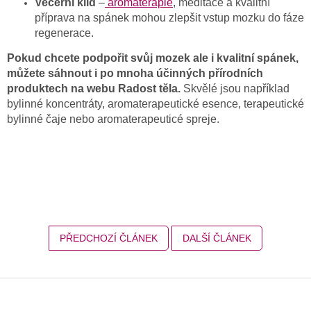
Večerní klid
–
aromaterapie
, meditace a kvalitní
příprava na spánek mohou zlepšit vstup mozku do fáze
regenerace.
Pokud chcete podpořit svůj mozek ale i kvalitní spánek,
můžete sáhnout i po mnoha účinných přírodních
produktech na webu Radost těla.
Skvělé jsou například
bylinné koncentráty, aromaterapeutické esence, terapeutické
bylinné čaje nebo aromaterapeuticé spreje.
PŘEDCHOZÍ ČLÁNEK
DALŠÍ ČLÁNEK
Z
á