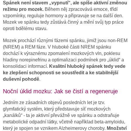
Spánek není stavem „vypnutí“, ale spíše aktivní změnou
režimu pro mozek.
Během něj zpracovává emoce, třídí
vzpomínky, reguluje hormony a připravuje se na další den.
Mozek ve spánku tedy zůstává činný a mění svůj typ práce
oproti bdělému stavu.
Mozek prochází různými fázemi spánku, jimiž jsou non-REM
(NREM) a REM fáze. V hluboké části NREM spánku
dochází k výraznému zpomalení mozkových vln, poklesu
hladiny norepinefrinu a optimalizaci podmínek pro „úklid“ a
konsolidaci informací.
Kvalitní hluboký spánek tedy vede
ke zlepšení schopnosti se soustředit a ke stabilnější
duševní pohodě
.
Noční úklid mozku: Jak se čistí a regeneruje
Jedním ze zásadních objevů posledních let je tzv.
glymfatický systém, který představuje síť mozkových
„kanálků“ - ta je aktivní převážně ve spánku a odstraňuje
metabolické odpadní látky, včetně například beta-amyloidu,
který je spojen se vznikem Alzheimerovy choroby.
Množství