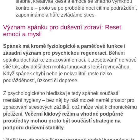
slábne, kreativita klesá a emoce se snadno vymknou
kontrole – proto se po probdělé noci cítíme podráždění,
zapomínáme a hůře zvládáme stres.
Význam spánku pro duševní zdraví: Reset
emocí a mysli
Spánek má kromě fyziologické a paměťové funkce i
zásadní význam pro psychickou regeneraci.
Během
spánku dochází ke zpracování emocí, k „resetování“ nervové
sítě tak, aby další den mohla fungovat s lepší rovnováhou.
Když spánek chybí nebo je nekvalitní, roste riziko
podrážděnosti, úzkosti či deprese.
Z psychologického hlediska je tedy spánek součástí
mentální hygieny – bez něj by náš mozek neměl prostor pro
zpracování stresových zážitků, což může vést k chronickému
přetížení.
Večerní klidový režim a vhodné podpůrné
prostředky mohou proto být součástí strategie na
podporu duševní stability.