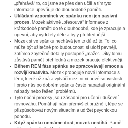
„přehrává“ to, co jsme se přes den učili a tím tyto
informace upevňuje do dlouhodobé paměti.
Ukládání vzpomínek ve spánku není jen pasivní
proces.
Mozek aktivně „přesouvá“ informace z
krátkodobé paměti do té dlouhodobé, kde je zpracuje a
upevní, aby vydržely déle a byly přehlednější.
Mozek si ve spánku nechává jen to důležité. To, co
může být užitečné pro budoucnost, si uloží pevněji,
zatímco zbytečné detaily postupně „maže“. Díky tomu
zůstává paměť přehledná a mozek pracuje efektivněji.
Během REM fáze spánku se zpracovávají emoce a
rozvíjí kreativita.
Mozek propojuje nové informace s
těmi, které už zná a vytváří mezi nimi nové souvislosti.
I proto nás po dobrém spánku často napadají originální
nápady nebo řešení problémů.
Tyto noční procesy jsou zásadní pro učení i duševní
rovnováhu. Pomáhají nám přemýšlet pružněji, lépe se
přizpůsobovat novým situacím a udržet psychickou
pohodu.
Když spánku nemáme dost, mozek nestíhá.
Paměť