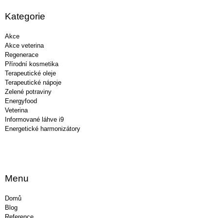
p
a
Kategorie
t
í
Akce
Akce veterina
Regenerace
Přírodní kosmetika
Terapeutické oleje
Terapeutické nápoje
Zelené potraviny
Energyfood
Veterina
Informované láhve i9
Energetické harmonizátory
Menu
Domů
Blog
Reference