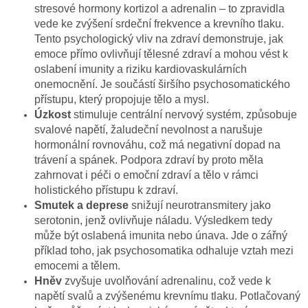
stresové hormony kortizol a adrenalin – to zpravidla
vede ke zvýšení srdeční frekvence a krevního tlaku.
Tento psychologický vliv na zdraví demonstruje, jak
emoce přímo ovlivňují tělesné zdraví a mohou vést k
oslabení imunity a riziku kardiovaskulárních
onemocnění. Je součástí širšího psychosomatického
přístupu, který propojuje tělo a mysl.
Úzkost
stimuluje centrální nervový systém, způsobuje
svalové napětí, žaludeční nevolnost a narušuje
hormonální rovnováhu, což má negativní dopad na
trávení a spánek. Podpora zdraví by proto měla
zahrnovat i péči o emoční zdraví a tělo v rámci
holistického přístupu k zdraví.
Smutek a deprese
snižují neurotransmitery jako
serotonin, jenž ovlivňuje náladu. Výsledkem tedy
může být oslabená imunita nebo únava. Jde o zářný
příklad toho, jak psychosomatika odhaluje vztah mezi
emocemi a tělem.
Hněv
zvyšuje uvolňování adrenalinu, což vede k
napětí svalů a zvýšenému krevnímu tlaku. Potlačovaný