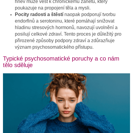
hněv může vést k chronickému zánětu, který
poukazuje na propojení těla a mysli.
Pocity radosti a štěstí
naopak
podporují tvorbu
endorfinů a serotoninu, které pomáhají snižovat
hladinu stresových hormonů, navozují uvolnění a
posilují celkové zdraví.
Tento proces je důležitý pro
přirozené způsoby podpory zdraví a zdůrazňuje
význam psychosomatického přístupu.
Typické psychosomatické poruchy a co nám
tělo sděluje