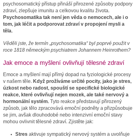
psychosomatický přístup přináší přirozené způsoby podpory
zdraví, zlepšuje imunitu a celkovou kvalitu života.
Psychosomatika tak není jen věda o nemocech, ale i o
tom, jak léčit a podporovat zdraví v propojení mysli a
těla.
Věděli jste, že termín „psychosomatika“ byl poprvé použit v
roce 1818 německým psychiatrem Johannem Heinrothem?
Jak emoce a myšlení ovlivňují tělesné zdraví
Emoce a myšlení mají přímý dopad na fyziologické procesy
v našem těle.
Když prožíváme určité pocity, jako je stres,
úzkost nebo radost, spouští se specifické biologické
reakce, které ovlivňují nejen mozek, ale také nervový a
hormonální systém.
Tyto reakce představují přirozený
způsob, jak tělo zpracovává emoční podněty a přizpůsobuje
se jim, avšak dlouhodobé nebo intenzivní emoční stavy
mohou ovlivnit tělesné zdraví. Zjistěte jak:
Stres
aktivuje sympatický nervový systém a uvolňuje