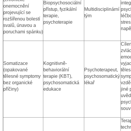
Biopsychosociální
integ
onemocnění
přístup, fyzikální
Multidisciplinární
psyc
projevující se
terapie,
tým
léčbo
rozšířenou bolestí
psychoterapie
stre
svalů, únavou a
napět
poruchami spánku)
Cílem
zvlá
emoc
Somatizace
Kognitivně-
vyja
(opakované
behaviorální
Psychoterapeut,
těle
tělesné symptomy
terapie (KBT),
psychosomatický
symp
bez organické
psychosomatická
lékař
vzdě
příčiny)
edukace
jiné
uvě
psyc
souvi
Tera
tech