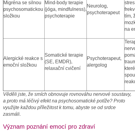
Migréna se silnou
Mind-body terapie
stres
Neurolog,
psychosomatickou
(jóga, mindfulness),
frek
psychoterapeut
složkou
psychoterapie
tím, 
mozk
na e
Terap
nerv
Somatické terapie
pomá
Alergické reakce s
Psychoterapeut,
(SE, EMDR),
traum
emoční složkou
alergolog
relaxační cvičení
kter
spou
reak
Věděli jste, že smích obnovuje rovnováhu nervové soustavy,
a proto má léčivý efekt na psychosomatické potíže? Proto
využijte každou příležitost k tomu, abyste se od srdce
zasmáli.
Význam poznání emocí pro zdraví