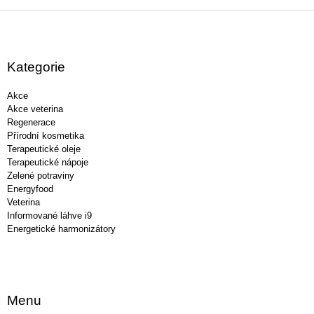
Z
á
p
a
Kategorie
t
í
Akce
Akce veterina
Regenerace
Přírodní kosmetika
Terapeutické oleje
Terapeutické nápoje
Zelené potraviny
Energyfood
Veterina
Informované láhve i9
Energetické harmonizátory
Menu