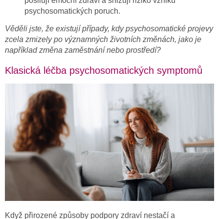
posilují emoční zdraví a snižují riziko vzniku
psychosomatických poruch.
Věděli jste, že existují případy, kdy psychosomatické projevy
zcela zmizely po významných životních změnách, jako je
například změna zaměstnání nebo prostředí?
Klasická léčba psychosomatických symptomů
Když přirozené způsoby podpory zdraví nestačí a