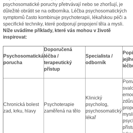
psychosomatické poruchy přetrvávají nebo se zhoršují, je
důležité obrátit se na odborníka. Léčba psychosomatických
symptomů často kombinuje psychoterapii, lékařskou péči a
specifické techniky, které podporují propojení těla a mysli.
Níže uvádíme příklady, které vás mohou v životě
inspirovat:
Doporučená
Popi
Psychosomatická
léčba /
Specialista /
jejíh
porucha
terapeutický
odborník
léčb
přístup
Pomá
sval
emoc
Klinický
zdůr
Chronická bolest
Psychoterapie
psycholog,
propo
zad, krku, hlavy
zaměřená na tělo
psychosomatický
mysl
lékař
psyc
přís