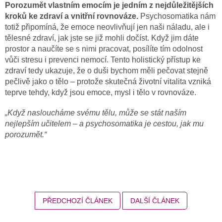
Porozumět vlastním emocím je jedním z nejdůležitějších
kroků ke zdraví a vnitřní rovnováze.
Psychosomatika nám
totiž připomíná, že emoce neovlivňují jen naši náladu, ale i
tělesné zdraví, jak jste se již mohli dočíst. Když jim dáte
prostor a naučíte se s nimi pracovat, posílíte tím odolnost
vůči stresu i prevenci nemocí. Tento holistický přístup ke
zdraví tedy ukazuje, že o duši bychom měli pečovat stejně
pečlivě jako o tělo – protože skutečná životní vitalita vzniká
teprve tehdy, když jsou emoce, mysl i tělo v rovnováze.
„Když nasloucháme svému tělu, může se stát naším
nejlepším učitelem – a psychosomatika je cestou, jak mu
porozumět.“
PŘEDCHOZÍ ČLÁNEK
DALŠÍ ČLÁNEK