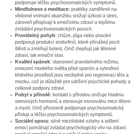
podporuje léčbu psychosomatických symptomů.
Mindfulness a meditace:
praktiky zaměřené na
vědomé vnímání okamžiku snižují úzkost a stres,
zároveň přispívají k emočnímu zdraví a lepšímu
zvládání psychosomatických poruch.
Pravidelný pohyb:
chůze, jóga nebo plavání
podporují produkci endorfinů, které přinášejí pocit
štěstí a zmírňují bolest, čímž zlepšují jak tělesné
zdraví, tak emoční stav.
Kvalitní spánek:
stanovení pravidelného režimu,
omezení modrého světla před spaním a vytvoření
klidného prostředí jsou nezbytné pro regeneraci těla a
mozku, což je důležité pro udržení psychické pohody a
celkové podpory zdraví.
Pobyt v přírodě:
kontakt s přírodou snižuje hladinu
stresových hormonů a obnovuje rovnováhu mezi tělem
a myslí, čímž přirozeně podporuje psychosomatický
přístup a léčbu psychosomatických symptomů.
Sociální opora:
silné mezilidské vztahy a sdílení
emocí pomáhají zvládat psychologický vliv na zdraví,