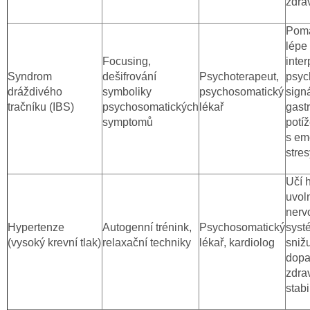
zdrav
Pomá
lépe
Focusing,
inter
Syndrom
dešifrování
Psychoterapeut,
psyc
dráždivého
symboliky
psychosomatický
signá
tračníku (IBS)
psychosomatických
lékař
gastr
symptomů
potí
s em
stres
Učí 
uvol
nerv
Hypertenze
Autogenní trénink,
Psychosomatický
syst
(vysoký krevní tlak)
relaxační techniky
lékař, kardiolog
sniž
dopa
zdra
stabi