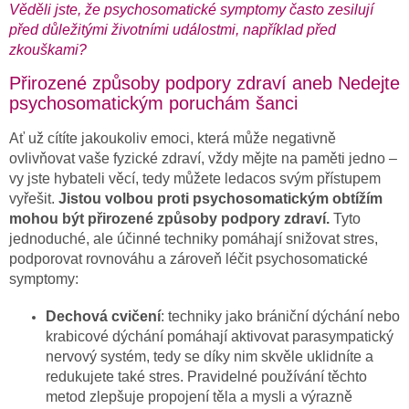
Věděli jste, že psychosomatické symptomy často zesilují
před důležitými životními událostmi, například před
zkouškami?
Přirozené způsoby podpory zdraví aneb Nedejte
psychosomatickým poruchám šanci
Ať už cítíte jakoukoliv emoci, která může negativně
ovlivňovat vaše fyzické zdraví, vždy mějte na paměti jedno –
vy jste hybateli věcí, tedy můžete ledacos svým přístupem
vyřešit.
Jistou volbou proti psychosomatickým obtížím
mohou být přirozené způsoby podpory zdraví.
Tyto
jednoduché, ale účinné techniky pomáhají snižovat stres,
podporovat rovnováhu a zároveň léčit psychosomatické
symptomy:
Dechová cvičení
: techniky jako brániční dýchání nebo
krabicové dýchání pomáhají aktivovat parasympatický
nervový systém, tedy se díky nim skvěle uklidníte a
redukujete také stres. Pravidelné používání těchto
metod zlepšuje propojení těla a mysli a výrazně