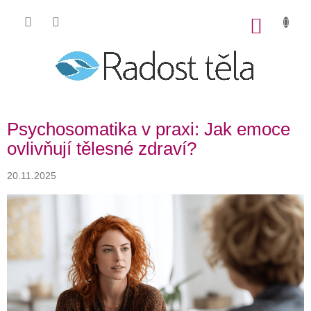
Přejít
na
NÁKU
obsah
KOŠÍK
Psychosomatika v praxi: Jak emoce
ovlivňují tělesné zdraví?
20.11.2025