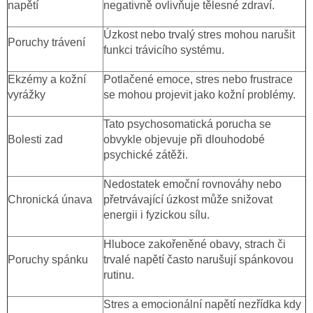
napětí
negativně ovlivňuje tělesné zdraví.
Úzkost nebo trvalý stres mohou narušit
Poruchy trávení
funkci trávicího systému.
Ekzémy a kožní
Potlačené emoce, stres nebo frustrace
vyrážky
se mohou projevit jako kožní problémy.
Tato psychosomatická porucha se
Bolesti zad
obvykle objevuje při dlouhodobé
psychické zátěži.
Nedostatek emoční rovnováhy nebo
Chronická únava
přetrvávající úzkost může snižovat
energii i fyzickou sílu.
Hluboce zakořeněné obavy, strach či
Poruchy spánku
trvalé napětí často narušují spánkovou
rutinu.
Stres a emocionální napětí nezřídka kdy