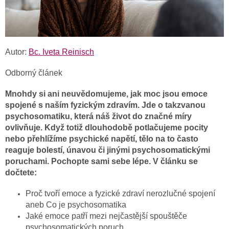
Autor:
Bc. Iveta Reinisch
Odborný článek
Mnohdy si ani neuvědomujeme, jak moc jsou emoce
spojené s naším fyzickým zdravím. Jde o takzvanou
psychosomatiku, která náš život do značné míry
ovlivňuje. Když totiž dlouhodobě potlačujeme pocity
nebo přehlížíme psychické napětí, tělo na to často
reaguje bolestí, únavou či jinými psychosomatickými
poruchami. Pochopte sami sebe lépe. V článku se
dočtete:
Proč tvoří emoce a fyzické zdraví nerozlučné spojení
aneb Co je psychosomatika
Jaké emoce patří mezi nejčastější spouštěče
psychosomatických poruch