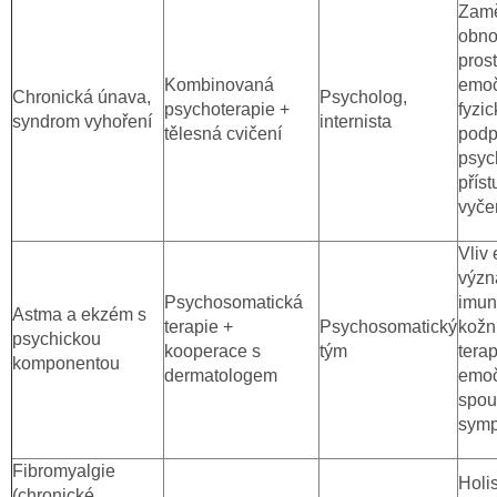
Zamě
obno
pros
Kombinovaná
emoč
Chronická únava,
Psycholog,
psychoterapie +
fyzi
syndrom vyhoření
internista
tělesná cvičení
podp
psyc
příst
vyče
Vliv 
význ
Psychosomatická
imun
Astma a ekzém s
terapie +
Psychosomatický
kožn
psychickou
kooperace s
tým
terap
komponentou
dermatologem
emoč
spouš
symp
Fibromyalgie
Holis
(chronické