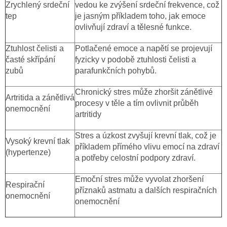
Zrychlený srdeční
vedou ke zvýšení srdeční frekvence, což
tep
je jasným příkladem toho, jak emoce
ovlivňují zdraví a tělesné funkce.
Ztuhlost čelisti a
Potlačené emoce a napětí se projevují
časté skřípání
fyzicky v podobě ztuhlosti čelisti a
zubů
parafunkčních pohybů.
Chronický stres může zhoršit zánětlivé
Artritida a zánětlivá
procesy v těle a tím ovlivnit průběh
onemocnění
artritidy
Stres a úzkost zvyšují krevní tlak, což je
Vysoký krevní tlak
příkladem přímého vlivu emocí na zdraví
(hypertenze)
a potřeby celostní podpory zdraví.
Emoční stres může vyvolat zhoršení
Respirační
příznaků astmatu a dalších respiračních
onemocnění
onemocnění