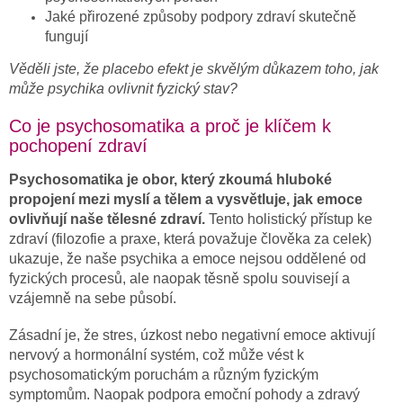
Jaké přirozené způsoby podpory zdraví skutečně
fungují
Věděli jste, že placebo efekt je skvělým důkazem toho, jak
může psychika ovlivnit fyzický stav?
Co je psychosomatika a proč je klíčem k
pochopení zdraví
Psychosomatika je obor, který zkoumá hluboké
propojení mezi myslí a tělem a vysvětluje, jak emoce
ovlivňují naše tělesné zdraví.
Tento holistický přístup ke
zdraví (filozofie a praxe, která považuje člověka za celek)
ukazuje, že naše psychika a emoce nejsou oddělené od
fyzických procesů, ale naopak těsně spolu souvisejí a
vzájemně na sebe působí.
Zásadní je, že stres, úzkost nebo negativní emoce aktivují
nervový a hormonální systém, což může vést k
psychosomatickým poruchám a různým fyzickým
symptomům. Naopak podpora emoční pohody a zdravý