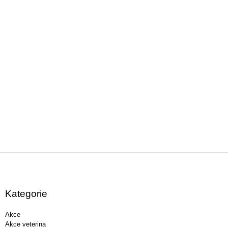
Z
á
p
a
Kategorie
t
í
Akce
Akce veterina