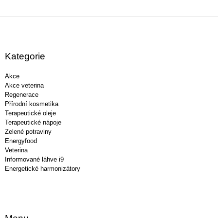
Z
á
p
a
Kategorie
t
í
Akce
Akce veterina
Regenerace
Přírodní kosmetika
Terapeutické oleje
Terapeutické nápoje
Zelené potraviny
Energyfood
Veterina
Informované láhve i9
Energetické harmonizátory