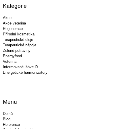
a
Kategorie
t
í
Akce
Akce veterina
Regenerace
Přírodní kosmetika
Terapeutické oleje
Terapeutické nápoje
Zelené potraviny
Energyfood
Veterina
Informované láhve i9
Energetické harmonizátory
Menu
Domů
Blog
Reference