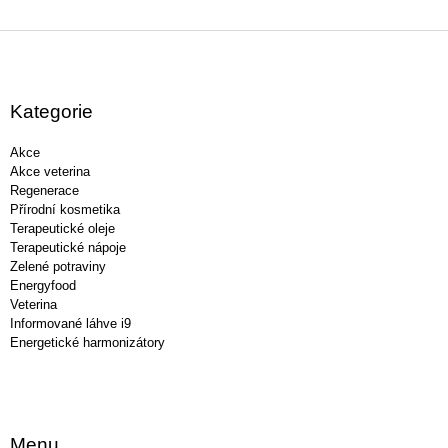
Z
á
p
a
Kategorie
t
í
Akce
Akce veterina
Regenerace
Přírodní kosmetika
Terapeutické oleje
Terapeutické nápoje
Zelené potraviny
Energyfood
Veterina
Informované láhve i9
Energetické harmonizátory
Menu