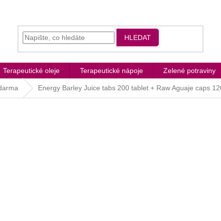
HLEDAT
Terapeutické oleje
Terapeutické nápoje
Zelené potraviny
zdarma
Energy Barley Juice tabs 200 tablet + Raw Aguaje caps 12