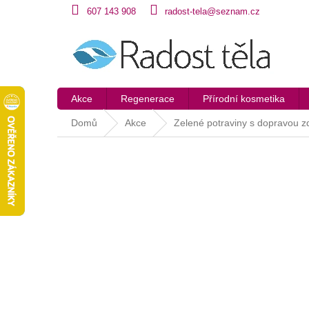
Přejít
607 143 908
radost-tela@seznam.cz
na
obsah
Akce
Regenerace
Přírodní kosmetika
Domů
Akce
Zelené potraviny s dopravou 