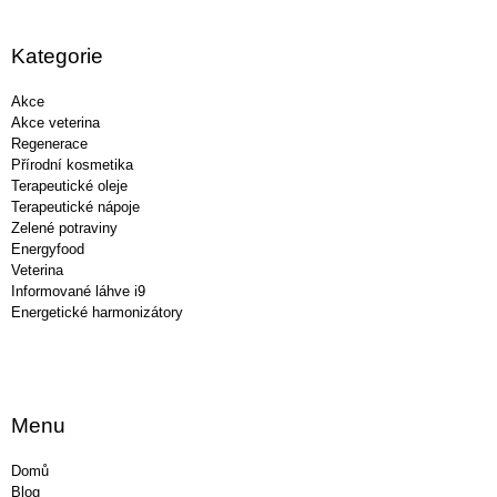
á
p
a
Kategorie
t
í
Akce
Akce veterina
Regenerace
Přírodní kosmetika
Terapeutické oleje
Terapeutické nápoje
Zelené potraviny
Energyfood
Veterina
Informované láhve i9
Energetické harmonizátory
Menu
Domů
Blog