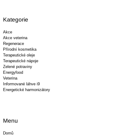
á
p
a
Kategorie
t
í
Akce
Akce veterina
Regenerace
Přírodní kosmetika
Terapeutické oleje
Terapeutické nápoje
Zelené potraviny
Energyfood
Veterina
Informované láhve i9
Energetické harmonizátory
Menu
Domů