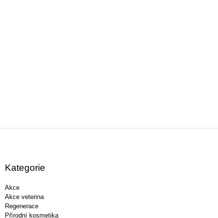
Z
á
p
a
Kategorie
t
í
Akce
Akce veterina
Regenerace
Přírodní kosmetika