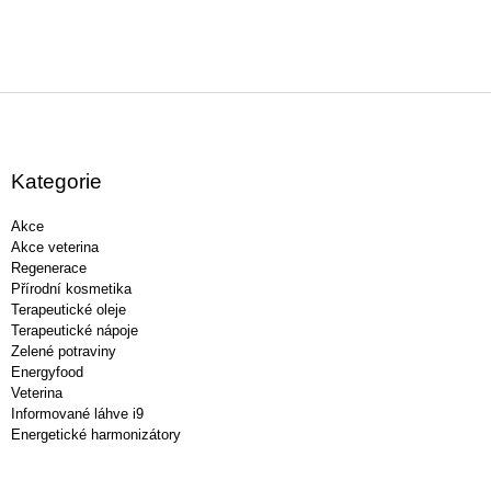
Z
á
p
a
Kategorie
t
í
Akce
Akce veterina
Regenerace
Přírodní kosmetika
Terapeutické oleje
Terapeutické nápoje
Zelené potraviny
Energyfood
Veterina
Informované láhve i9
Energetické harmonizátory