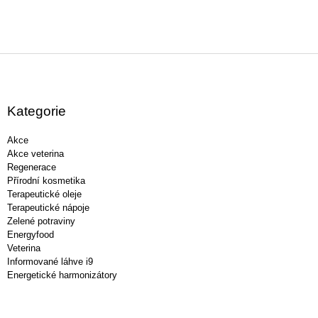
Z
á
p
a
Kategorie
t
í
Akce
Akce veterina
Regenerace
Přírodní kosmetika
Terapeutické oleje
Terapeutické nápoje
Zelené potraviny
Energyfood
Veterina
Informované láhve i9
Energetické harmonizátory