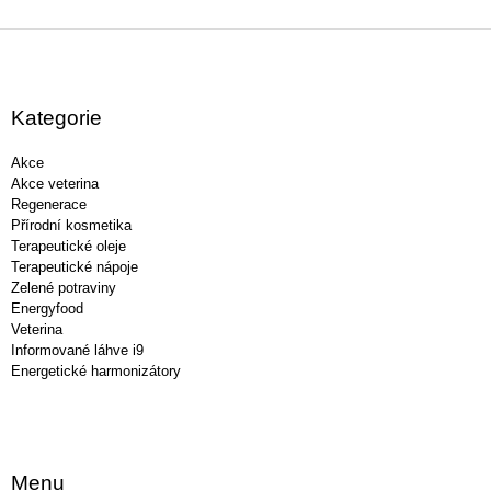
Z
á
p
a
Kategorie
t
í
Akce
Akce veterina
Regenerace
Přírodní kosmetika
Terapeutické oleje
Terapeutické nápoje
Zelené potraviny
Energyfood
Veterina
Informované láhve i9
Energetické harmonizátory
Menu