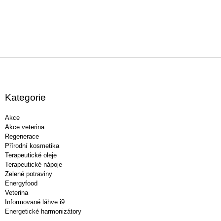
Z
á
p
a
Kategorie
t
í
Akce
Akce veterina
Regenerace
Přírodní kosmetika
Terapeutické oleje
Terapeutické nápoje
Zelené potraviny
Energyfood
Veterina
Informované láhve i9
Energetické harmonizátory