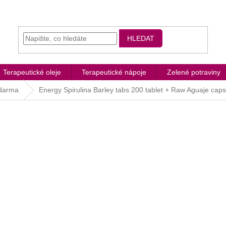
HLEDAT
Terapeutické oleje
Terapeutické nápoje
Zelené potraviny
zdarma
Energy Spirulina Barley tabs 200 tablet + Raw Aguaje caps