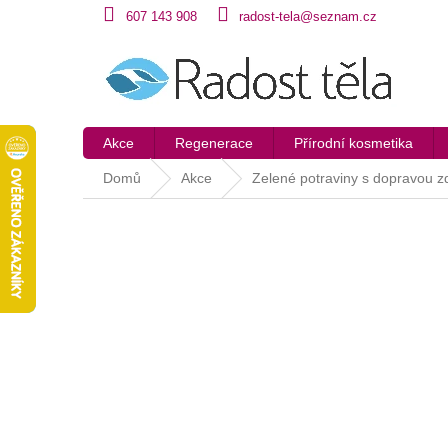
Přejít
607 143 908
radost-tela@seznam.cz
na
obsah
Akce
Regenerace
Přírodní kosmetika
Domů
Akce
Zelené potraviny s dopravou 