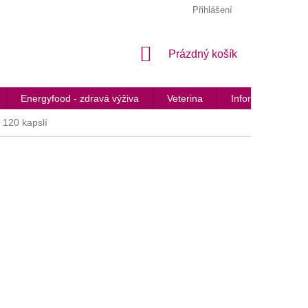
Přihlášení
NÁKUPNÍ
Prázdný košík
KOŠÍK
Energyfood - zdravá výživa
Veterina
Informované láhv
 120 kapslí