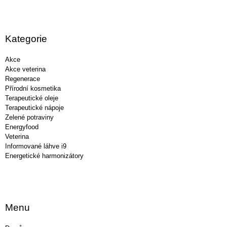
Z
á
p
a
Kategorie
t
í
Akce
Akce veterina
Regenerace
Přírodní kosmetika
Terapeutické oleje
Terapeutické nápoje
Zelené potraviny
Energyfood
Veterina
Informované láhve i9
Energetické harmonizátory
Menu