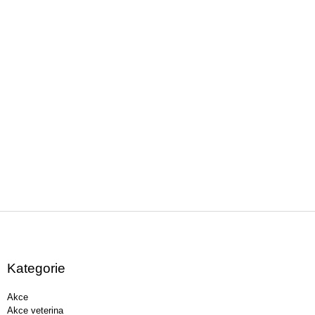
Z
á
p
a
Kategorie
t
í
Akce
Akce veterina