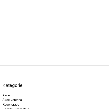
Z
á
p
a
Kategorie
t
í
Akce
Akce veterina
Regenerace