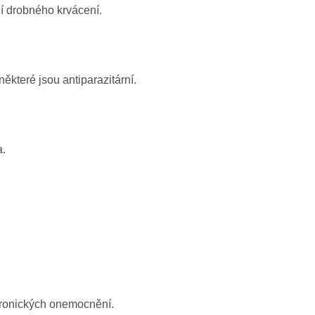
ní drobného krvácení.
některé jsou antiparazitární.
a.
chronických onemocnění.