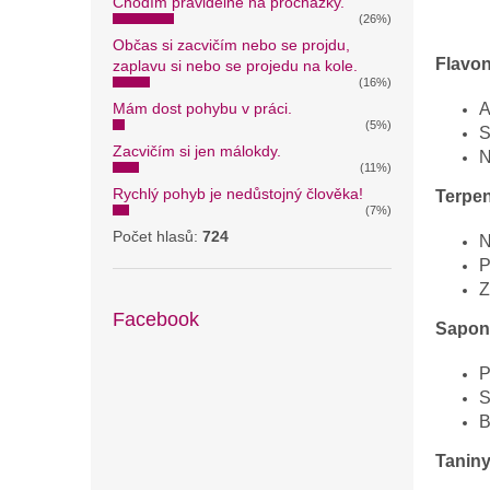
Chodím pravidelně na procházky.
(26%)
Občas si zacvičím nebo se projdu,
Flavon
zaplavu si nebo se projedu na kole.
(16%)
Mám dost pohybu v práci.
A
(5%)
S
Zacvičím si jen málokdy.
N
(11%)
Rychlý pohyb je nedůstojný člověka!
Terpen
(7%)
Počet hlasů:
724
N
P
Z
Facebook
Sapon
P
S
B
Taniny