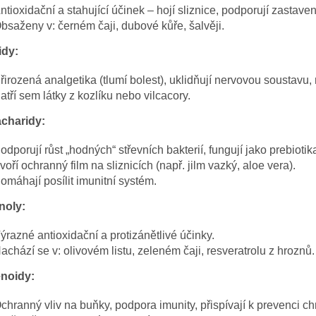
ntioxidační a stahující účinek – hojí sliznice, podporují zastave
bsaženy v: černém čaji, dubové kůře, šalvěji.
idy:
řirozená analgetika (tlumí bolest), uklidňují nervovou soustavu, 
atří sem látky z kozlíku nebo vilcacory.
charidy:
odporují růst „hodných“ střevních bakterií, fungují jako prebiotik
voří ochranný film na sliznicích (např. jilm vazký, aloe vera).
omáhají posílit imunitní systém.
noly:
ýrazné antioxidační a protizánětlivé účinky.
achází se v: olivovém listu, zeleném čaji, resveratrolu z hroznů.
noidy:
chranný vliv na buňky, podpora imunity, přispívají k prevenci 