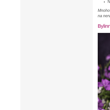
N
Mnoho 
na ner
Bylin