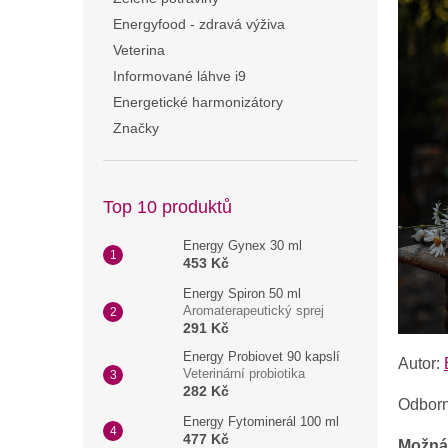
n
Energyfood - zdravá výživa
e
Veterina
l
Informované láhve i9
Energetické harmonizátory
Značky
Top 10 produktů
Energy Gynex 30 ml
453 Kč
Energy Spiron 50 ml
Aromaterapeutický sprej
291 Kč
Energy Probiovet 90 kapslí
Autor:
Veterinární probiotika
282 Kč
Odborn
Energy Fytominerál 100 ml
477 Kč
Možná 