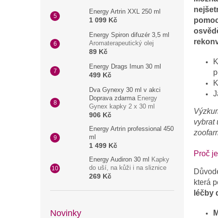
nejšet
Energy Artrin XXL 250 ml
1 099 Kč
pomoc 
osvědč
Energy Spiron difuzér 3,5 ml
rekonv
Aromaterapeutický olej
89 Kč
K
Energy Drags Imun 30 ml
p
499 Kč
K
Dva Gynexy 30 ml v akci
J
Doprava zdarma
Energy
Gynex kapky 2 x 30 ml
Výzkumy
906 Kč
vybrat 
Energy Artrin professional 450
zoofar
ml
1 499 Kč
Proč je
Energy Audiron 30 ml
Kapky
do uší, na kůži i na sliznice
Důvodem
269 Kč
která p
léčby
Novinky
M