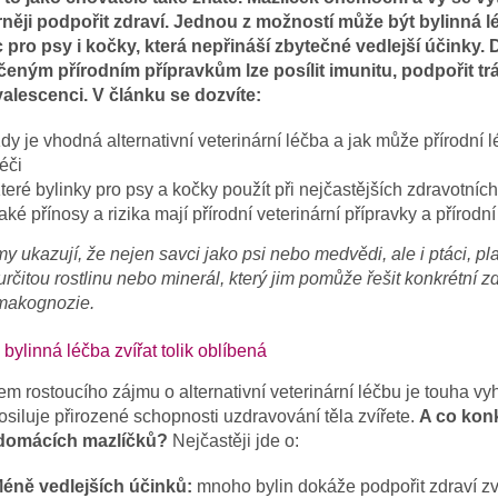
rněji podpořit zdraví. Jednou z možností může být bylinná lé
pro psy i kočky, která nepřináší zbytečné vedlejší účinky. 
eným přírodním přípravkům lze posílit imunitu, podpořit tráv
alescenci. V článku se dozvíte:
dy je vhodná alternativní veterinární léčba a jak může přírodní
éči
teré bylinky pro psy a kočky použít při nejčastějších zdravotních
aké přínosy a rizika mají přírodní veterinární přípravky a přírodn
 ukazují, že nejen savci jako psi nebo medvědi, ale i ptáci, pla
určitou rostlinu nebo minerál, který jim pomůže řešit konkrétní 
makognozie.
 bylinná léčba zvířat tolik oblíbená
 rostoucího zájmu o alternativní veterinární léčbu je touha vyh
osiluje přirozené schopnosti uzdravování těla zvířete.
A co konk
 domácích mazlíčků?
Nejčastěji jde o:
éně vedlejších účinků:
mnoho bylin dokáže podpořit zdraví zví