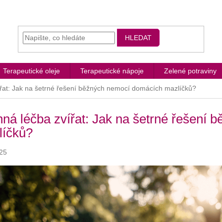
HLEDAT
Terapeutické oleje
Terapeutické nápoje
Zelené potraviny
ířat: Jak na šetrné řešení běžných nemocí domácích mazlíčků?
nná léčba zvířat: Jak na šetrné řešení
líčků?
25