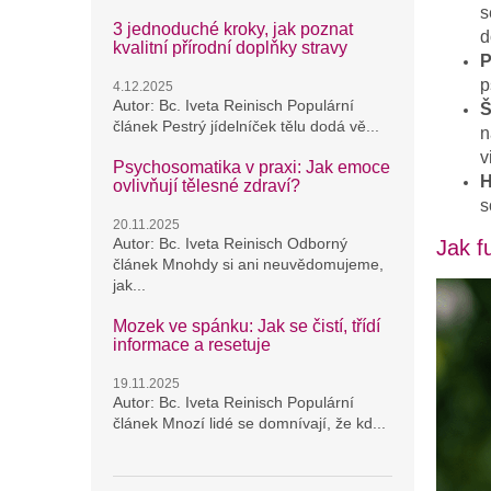
s
3 jednoduché kroky, jak poznat
d
kvalitní přírodní doplňky stravy
P
p
4.12.2025
Autor: Bc. Iveta Reinisch Populární
Š
článek Pestrý jídelníček tělu dodá vě...
n
v
Psychosomatika v praxi: Jak emoce
H
ovlivňují tělesné zdraví?
s
20.11.2025
Autor: Bc. Iveta Reinisch Odborný
Jak f
článek Mnohdy si ani neuvědomujeme,
jak...
Mozek ve spánku: Jak se čistí, třídí
informace a resetuje
19.11.2025
Autor: Bc. Iveta Reinisch Populární
článek Mnozí lidé se domnívají, že kd...