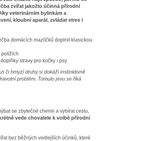
čba zvířat jakožto účinná přírodní
Díky veterinárním bylinkám a
ení, kloubní aparát, zvládat stres i
 léčba domácích mazlíčků doplnit klasickou
 potížích
í doplňky stravy pro kočky i psy
zi či hmyzí druhy si dokáží instinktivně
zdravotní problém. Tomuto jevu se říká
ýbat se zbytečné chemii a vybírat cestu,
rétně vede chovatele k volbě přírodní
řat bez běžných vedlejších účinků, které