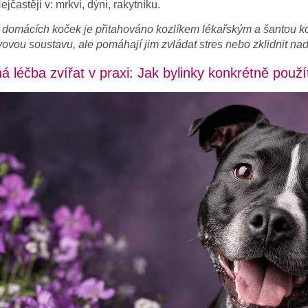
ejčastěji v: mrkvi, dýni, rakytníku.
domácích koček je přitahováno kozlíkem lékařským a šantou koči
vovou soustavu, ale pomáhají jim zvládat stres nebo zklidnit na
ná léčba zvířat v praxi: Jak bylinky konkrétně použí