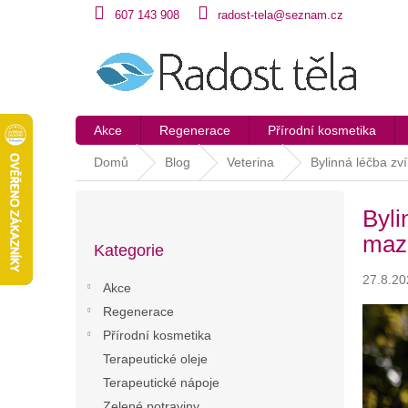
Přejít
607 143 908
radost-tela@seznam.cz
na
obsah
Akce
Regenerace
Přírodní kosmetika
Domů
Blog
Veterina
Bylinná léčba zv
P
Byli
o
Přeskočit
s
maz
Kategorie
kategorie
t
r
27.8.20
Akce
a
Regenerace
n
Přírodní kosmetika
n
í
Terapeutické oleje
p
Terapeutické nápoje
a
Zelené potraviny