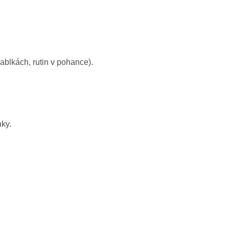
ablkách, rutin v pohance).
nky.