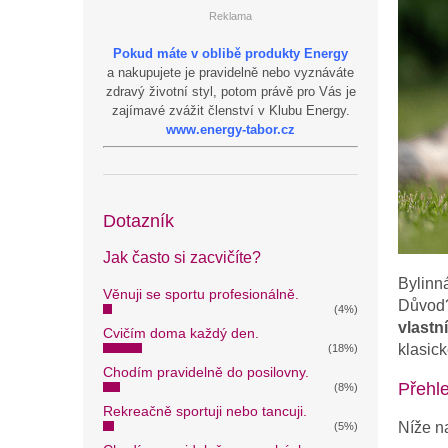
Reklama
Pokud máte v oblibě produkty Energy
a nakupujete je pravidelně nebo vyznáváte
zdravý životní styl, potom právě pro Vás je
zajímavé zvážit členství v Klubu Energy.
www.energy-tabor.cz
Dotazník
Jak často si zacvičíte?
Bylinná
Věnuji se sportu profesionálně.
Důvod
(4%)
vlastn
Cvičím doma každý den.
klasick
(18%)
Chodím pravidelně do posilovny.
Přehle
(8%)
Rekreačně sportuji nebo tancuji.
Níže na
(5%)