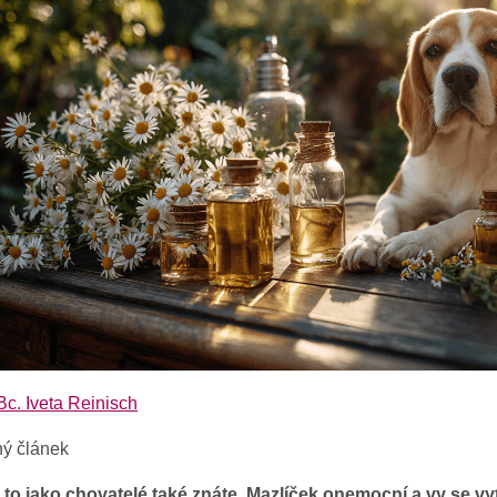
Bc. Iveta Reinisch
ý článek
to jako chovatelé také znáte. Mazlíček onemocní a vy se vyt