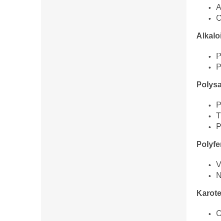
A
O
Alkalo
P
P
Polysa
P
T
P
Polyfe
V
N
Karote
O