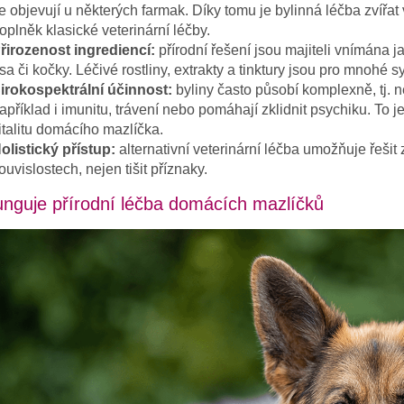
e objevují u některých farmak. Díky tomu je bylinná léčba zvířa
oplněk klasické veterinární léčby.
řirozenost ingrediencí:
přírodní řešení jsou majiteli vnímána j
sa či kočky. Léčivé rostliny, extrakty a tinktury jsou pro mnohé 
irokospektrální účinnost:
byliny často působí komplexně, tj. n
apříklad i imunitu, trávení nebo pomáhají zklidnit psychiku. To 
italitu domácího mazlíčka.
olistický přístup:
alternativní veterinární léčba umožňuje řešit z
ouvislostech, nejen tišit příznaky.
unguje přírodní léčba domácích mazlíčků