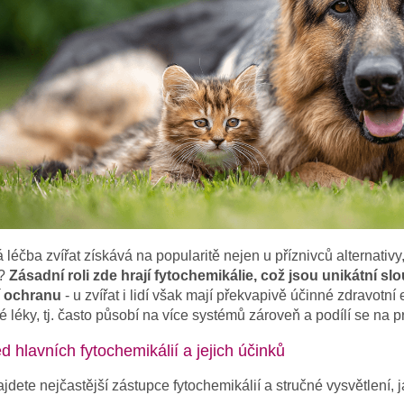
 léčba zvířat získává na popularitě nejen u příznivců alternativy
?
Zásadní roli zde hrají fytochemikálie, což jsou unikátní slo
í ochranu
- u zvířat i lidí však mají překvapivě účinné zdravotní
é léky, tj. často působí na více systémů zároveň a podílí se na 
d hlavních fytochemikálií a jejich účinků
jdete nejčastější zástupce fytochemikálií a stručné vysvětlení, ja