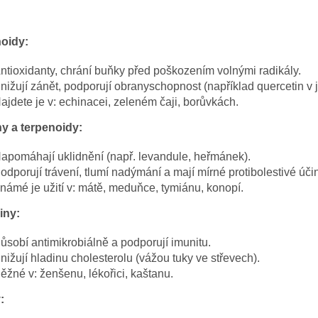
oidy:
ntioxidanty, chrání buňky před poškozením volnými radikály.
nižují zánět, podporují obranyschopnost (například quercetin v j
ajdete je v: echinacei, zeleném čaji, borůvkách.
y a terpenoidy:
apomáhají uklidnění (např. levandule, heřmánek).
odporují trávení, tlumí nadýmání a mají mírné protibolestivé úči
námé je užití v: mátě, meduňce, tymiánu, konopí.
iny:
ůsobí antimikrobiálně a podporují imunitu.
nižují hladinu cholesterolu (vážou tuky ve střevech).
ěžné v: ženšenu, lékořici, kaštanu.
: