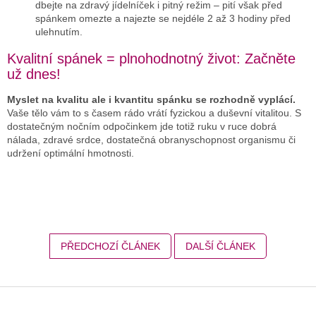
dbejte na zdravý jídelníček i pitný režim – pití však před
spánkem omezte a najezte se nejdéle 2 až 3 hodiny před
ulehnutím.
Kvalitní spánek = plnohodnotný život: Začněte
už dnes!
Myslet na kvalitu ale i kvantitu spánku se rozhodně vyplácí.
Vaše tělo vám to s časem rádo vrátí fyzickou a duševní vitalitou. S
dostatečným nočním odpočinkem jde totiž ruku v ruce dobrá
nálada, zdravé srdce, dostatečná obranyschopnost organismu či
udržení optimální hmotnosti.
PŘEDCHOZÍ ČLÁNEK
DALŠÍ ČLÁNEK
Z
á