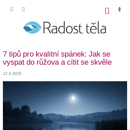
Přejít
na
NÁKU
obsah
KOŠÍK
7 tipů pro kvalitní spánek: Jak se
vyspat do růžova a cítit se skvěle
12.4.2025