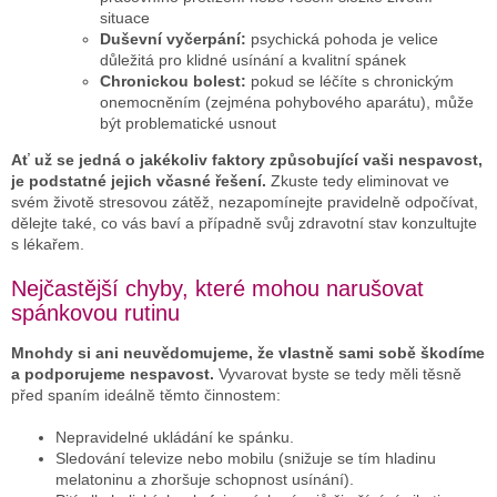
situace
Duševní vyčerpání:
psychická pohoda je velice
důležitá pro klidné usínání a kvalitní spánek
Chronickou bolest:
pokud se léčíte s chronickým
onemocněním (zejména pohybového aparátu), může
být problematické usnout
Ať už se jedná o jakékoliv faktory způsobující vaši nespavost,
je podstatné jejich včasné řešení.
Zkuste tedy eliminovat ve
svém životě stresovou zátěž, nezapomínejte pravidelně odpočívat,
dělejte také, co vás baví a případně svůj zdravotní stav konzultujte
s lékařem.
Nejčastější chyby, které mohou narušovat
spánkovou rutinu
Mnohdy si ani neuvědomujeme, že vlastně sami sobě škodíme
a podporujeme nespavost.
Vyvarovat byste se tedy měli těsně
před spaním ideálně těmto činnostem:
Nepravidelné ukládání ke spánku.
Sledování televize nebo mobilu (snižuje se tím hladinu
melatoninu a zhoršuje schopnost usínání).