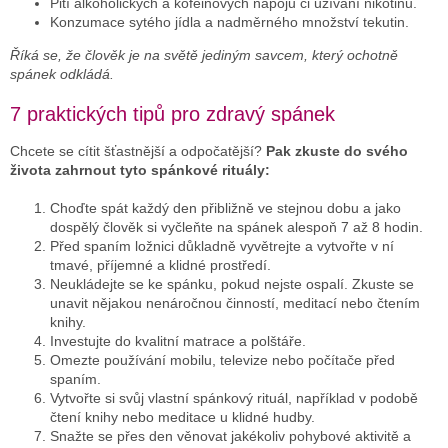
Pití alkoholických a kofeinových nápojů či užívání nikotinu.
Konzumace sytého jídla a nadměrného množství tekutin.
Říká se, že člověk je na světě jediným savcem, který ochotně
spánek odkládá.
7 praktických tipů pro zdravý spánek
Chcete se cítit šťastnější a odpočatější?
Pak zkuste do svého
života zahrnout tyto spánkové rituály:
Choďte spát každý den přibližně ve stejnou dobu a jako
dospělý člověk si vyčleňte na spánek alespoň 7 až 8 hodin.
Před spaním ložnici důkladně vyvětrejte a vytvořte v ní
tmavé, příjemné a klidné prostředí.
Neukládejte se ke spánku, pokud nejste ospalí. Zkuste se
unavit nějakou nenáročnou činností, meditací nebo čtením
knihy.
Investujte do kvalitní matrace a polštáře.
Omezte používání mobilu, televize nebo počítače před
spaním.
Vytvořte si svůj vlastní spánkový rituál, například v podobě
čtení knihy nebo meditace u klidné hudby.
Snažte se přes den věnovat jakékoliv pohybové aktivitě a