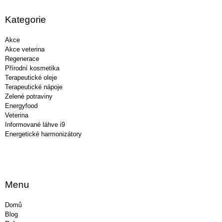
p
a
Kategorie
t
í
Akce
Akce veterina
Regenerace
Přírodní kosmetika
Terapeutické oleje
Terapeutické nápoje
Zelené potraviny
Energyfood
Veterina
Informované láhve i9
Energetické harmonizátory
Menu
Domů
Blog