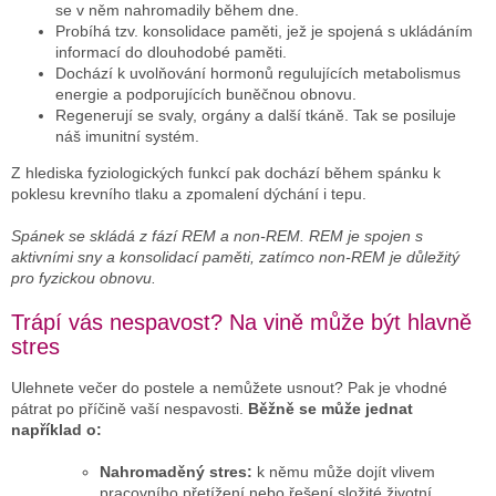
se v něm nahromadily během dne.
Probíhá tzv. konsolidace paměti, jež je spojená s ukládáním
informací do dlouhodobé paměti.
Dochází k uvolňování hormonů regulujících metabolismus
energie a podporujících buněčnou obnovu.
Regenerují se svaly, orgány a další tkáně. Tak se posiluje
náš imunitní systém.
Z hlediska fyziologických funkcí pak dochází během spánku k
poklesu krevního tlaku a zpomalení dýchání i tepu.
Spánek se skládá z fází REM a non-REM. REM je spojen s
aktivními sny a konsolidací paměti, zatímco non-REM je důležitý
pro fyzickou obnovu.
Trápí vás nespavost? Na vině může být hlavně
stres
Ulehnete večer do postele a nemůžete usnout? Pak je vhodné
pátrat po příčině vaší nespavosti.
Běžně se může jednat
například o:
Nahromaděný stres:
k němu může dojít vlivem
pracovního přetížení nebo řešení složité životní