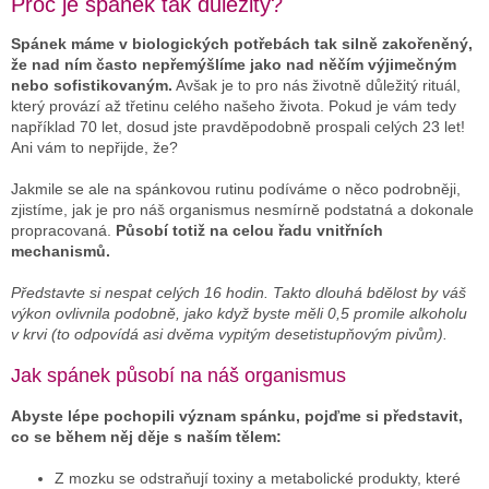
Proč je spánek tak důležitý?
Spánek máme v biologických potřebách tak silně zakořeněný,
že nad ním často nepřemýšlíme jako nad něčím výjimečným
nebo sofistikovaným.
Avšak je to pro nás životně důležitý rituál,
který provází až třetinu celého našeho života. Pokud je vám tedy
například 70 let, dosud jste pravděpodobně prospali celých 23 let!
Ani vám to nepřijde, že?
Jakmile se ale na spánkovou rutinu podíváme o něco podrobněji,
zjistíme, jak je pro náš organismus nesmírně podstatná a dokonale
propracovaná.
Působí totiž na celou řadu vnitřních
mechanismů.
Představte si nespat celých 16 hodin. Takto dlouhá bdělost by váš
výkon ovlivnila podobně, jako když byste měli 0,5 promile alkoholu
v krvi (to odpovídá asi dvěma vypitým desetistupňovým pivům).
Jak spánek působí na náš organismus
Abyste lépe pochopili význam spánku, pojďme si představit,
co se během něj děje s naším tělem:
Z mozku se odstraňují toxiny a metabolické produkty, které