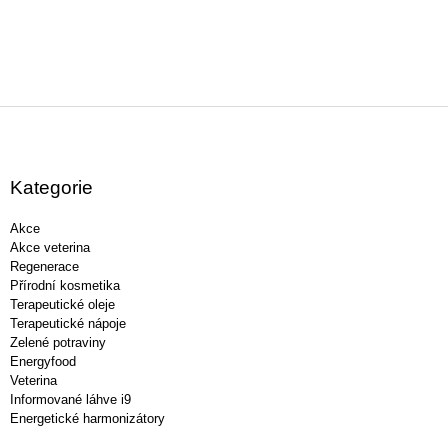
Z
á
p
a
Kategorie
t
í
Akce
Akce veterina
Regenerace
Přírodní kosmetika
Terapeutické oleje
Terapeutické nápoje
Zelené potraviny
Energyfood
Veterina
Informované láhve i9
Energetické harmonizátory