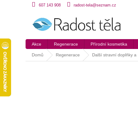
Přejít
607 143 908
radost-tela@seznam.cz
na
obsah
Akce
Regenerace
Přírodní kosmetika
Domů
Regenerace
Další stravní doplňky a 