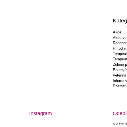
á
p
a
t
Kateg
í
Akce
Akce vet
Regener
Přírodní
Terapeut
Terapeut
Zelené p
Energyf
Veterina
Informov
Energeti
Instagram
Odebír
Vložte 