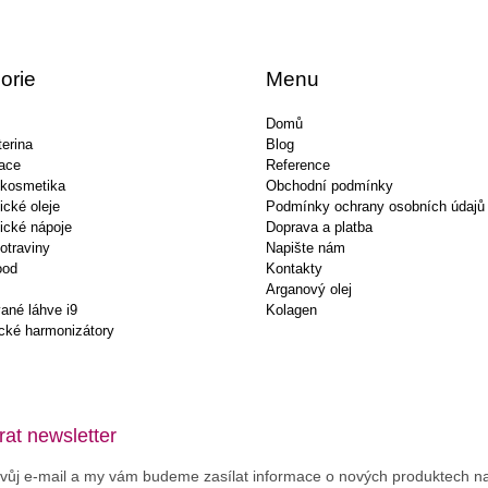
orie
Menu
Domů
erina
Blog
ace
Reference
 kosmetika
Obchodní podmínky
ické oleje
Podmínky ochrany osobních údajů
ické nápoje
Doprava a platba
otraviny
Napište nám
ood
Kontakty
Arganový olej
ané láhve i9
Kolagen
cké harmonizátory
at newsletter
svůj e-mail a my vám budeme zasílat informace o nových produktech 