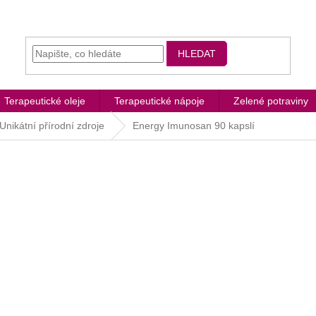
HLEDAT
Terapeutické oleje
Terapeutické nápoje
Zelené potraviny
Unikátní přírodní zdroje
Energy Imunosan 90 kapslí