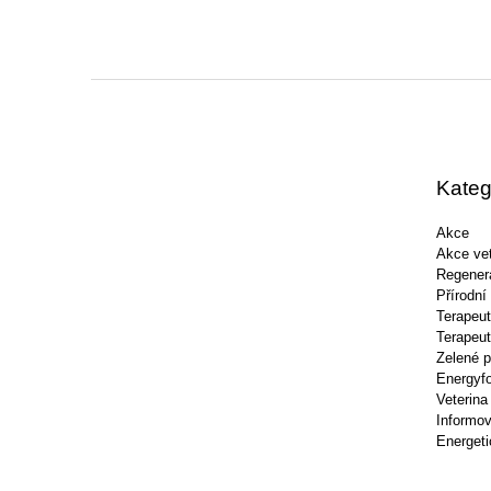
Z
á
p
a
t
Kateg
í
Akce
Akce vet
Regener
Přírodní
Terapeut
Terapeut
Zelené p
Energyf
Veterina
Informov
Energeti