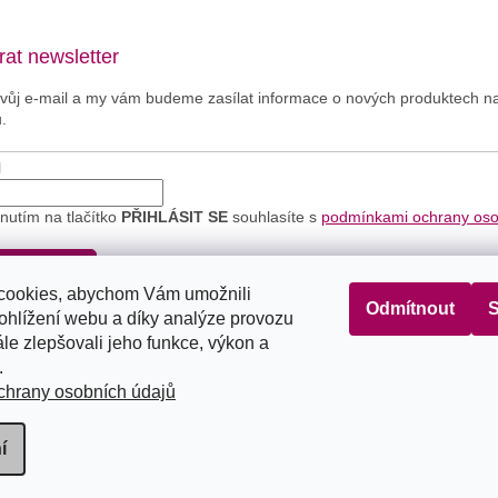
at newsletter
svůj e-mail a my vám budeme zasílat informace o nových produktech 
.
l
knutím na tlačítko
PŘIHLÁSIT SE
souhlasíte s
podmínkami ochrany os
.
IHLÁSIT SE
cookies, abychom Vám umožnili
Odmítnout
S
ohlížení webu a díky analýze provozu
le zlepšovali jeho funkce, výkon a
Seznam
Google
Bing
.
hrany osobních údajů
í
na.
Upravit nastavení cookies