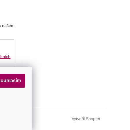
na našem
obních
ouhlasím
Vytvořil Shoptet