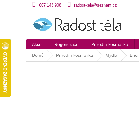
Přejít
607 143 908
radost-tela@seznam.cz
na
obsah
Akce
Regenerace
Přírodní kosmetika
Domů
Přírodní kosmetika
Mýdla
Ener