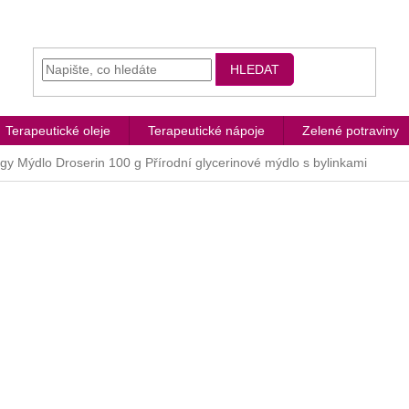
HLEDAT
Terapeutické oleje
Terapeutické nápoje
Zelené potraviny
gy Mýdlo Droserin 100 g
Přírodní glycerinové mýdlo s bylinkami