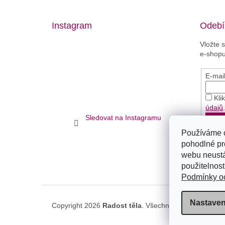
Instagram
Odebír
Vložte 
e-shopu
E-mai
Kli
údajů
Sledovat na Instagramu
PŘ
Používáme 
pohodlné pr
webu neustá
použitelnost
Podmínky oc
Nastaven
Copyright 2026
Radost těla
. Všechna práva vyhraze