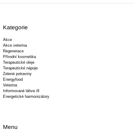
Z
á
p
a
Kategorie
t
í
Akce
Akce veterina
Regenerace
Přírodní kosmetika
Terapeutické oleje
Terapeutické nápoje
Zelené potraviny
Energyfood
Veterina
Informované láhve i9
Energetické harmonizátory
Menu