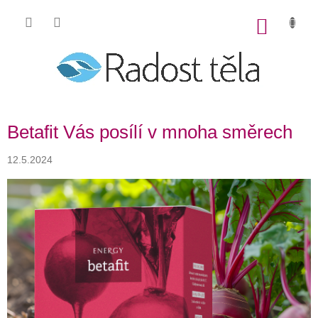
Přejít
na
NÁKU
obsah
KOŠÍK
Betafit Vás posílí v mnoha směrech
12.5.2024