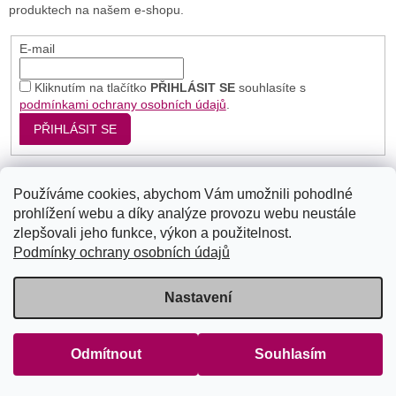
produktech na našem e-shopu.
E-mail
Kliknutím na tlačítko
PŘIHLÁSIT SE
souhlasíte s
podmínkami ochrany osobních údajů
.
PŘIHLÁSIT SE
Používáme cookies, abychom Vám umožnili pohodlné
Seznam
Google
Bing
prohlížení webu a díky analýze provozu webu neustále
zlepšovali jeho funkce, výkon a použitelnost.
Podmínky ochrany osobních údajů
Vytvořil Shoptet
Nastavení
Copyright 2026
Radost těla
. Všechna práva vyhrazena.
Upravit
Odmítnout
Souhlasím
nastavení cookies