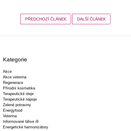
PŘEDCHOZÍ ČLÁNEK
DALŠÍ ČLÁNEK
Z
á
p
a
Kategorie
t
í
Akce
Akce veterina
Regenerace
Přírodní kosmetika
Terapeutické oleje
Terapeutické nápoje
Zelené potraviny
Energyfood
Veterina
Informované láhve i9
Energetické harmonizátory