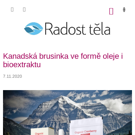
Přejít
na
NÁKU
obsah
KOŠÍK
Kanadská brusinka ve formě oleje i
bioextraktu
7.11.2020