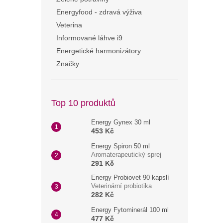
n
Energyfood - zdravá výživa
e
Veterina
l
Informované láhve i9
Energetické harmonizátory
Značky
Top 10 produktů
Energy Gynex 30 ml
453 Kč
Energy Spiron 50 ml
Aromaterapeutický sprej
291 Kč
Energy Probiovet 90 kapslí
Veterinární probiotika
282 Kč
Energy Fytominerál 100 ml
477 Kč