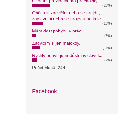
Chodím pravidelně na procházky.
(26%)
Občas si zacvičím nebo se projdu,
zaplavu si nebo se projedu na kole.
(16%)
Mám dost pohybu v práci.
(5%)
Zacvičím si jen málokdy.
(11%)
Rychlý pohyb je nedůstojný člověka!
(7%)
Počet hlasů:
724
Facebook
Z
á
p
a