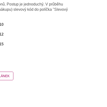
ónů. Postup je jednoduchý. V průběhu
nákupu) slevový kód do políčka "Slevový
10
12
15
LÁNEK