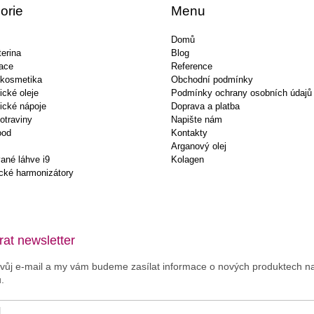
orie
Menu
Domů
erina
Blog
ace
Reference
 kosmetika
Obchodní podmínky
ické oleje
Podmínky ochrany osobních údajů
ické nápoje
Doprava a platba
otraviny
Napište nám
ood
Kontakty
Arganový olej
ané láhve i9
Kolagen
cké harmonizátory
at newsletter
svůj e-mail a my vám budeme zasílat informace o nových produktech 
.
l