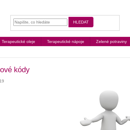
HLEDAT
Terapeutické oleje
Terapeutické nápoje
Zelené potraviny
vové kódy
19