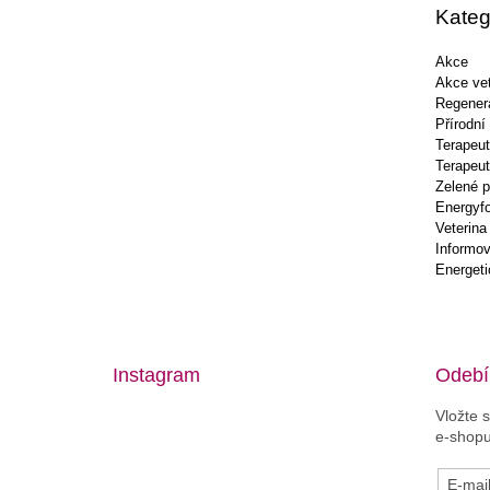
t
Kateg
í
Akce
Akce vet
Regener
Přírodní
Terapeut
Terapeut
Zelené p
Energyf
Veterina
Informov
Energeti
Instagram
Odebír
Vložte 
e-shopu
E-mai