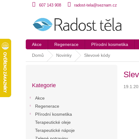
Přejít
607 143 908
radost-tela@seznam.cz
na
obsah
Akce
Regenerace
Přírodní kosmetika
Domů
Novinky
Slevové kódy
P
Sle
o
Přeskočit
s
Kategorie
kategorie
19.1.20
t
r
Akce
a
Regenerace
n
Přírodní kosmetika
n
í
Terapeutické oleje
p
Terapeutické nápoje
a
Zelené potraviny