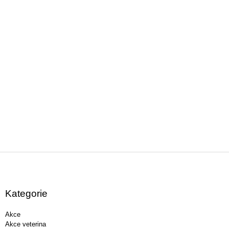
Z
á
p
a
Kategorie
t
í
Akce
Akce veterina