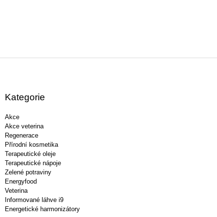
Z
á
p
a
Kategorie
t
í
Akce
Akce veterina
Regenerace
Přírodní kosmetika
Terapeutické oleje
Terapeutické nápoje
Zelené potraviny
Energyfood
Veterina
Informované láhve i9
Energetické harmonizátory