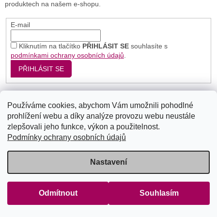
produktech na našem e-shopu.
E-mail
Kliknutím na tlačítko
PŘIHLÁSIT SE
souhlasíte s
podmínkami ochrany osobních údajů
.
PŘIHLÁSIT SE
Používáme cookies, abychom Vám umožnili pohodlné
Seznam
Google
Bing
prohlížení webu a díky analýze provozu webu neustále
zlepšovali jeho funkce, výkon a použitelnost.
Podmínky ochrany osobních údajů
Vytvořil Shoptet
Nastavení
Copyright 2026
Radost těla
. Všechna práva vyhrazena.
Upravit
nastavení cookies
Odmítnout
Souhlasím