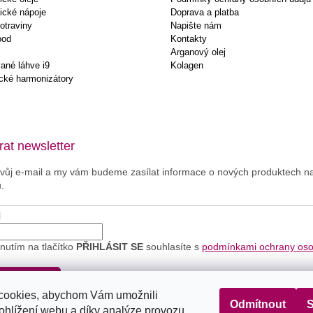
ické nápoje
Doprava a platba
otraviny
Napište nám
ood
Kontakty
Arganový olej
ané láhve i9
Kolagen
cké harmonizátory
at newsletter
svůj e-mail a my vám budeme zasílat informace o nových produktech 
.
l
knutím na tlačítko
PŘIHLÁSIT SE
souhlasíte s
podmínkami ochrany os
.
IHLÁSIT SE
cookies, abychom Vám umožnili
Odmítnout
S
ohlížení webu a díky analýze provozu