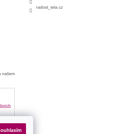
radost_tela.cz
na našem
obních
ouhlasím