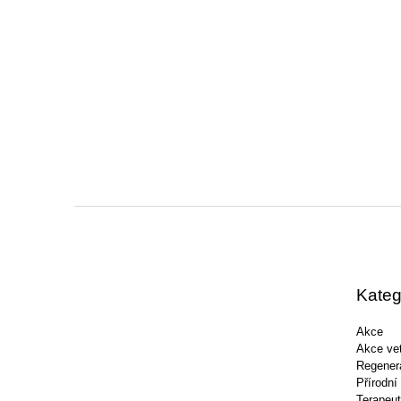
Z
á
p
a
t
Kateg
í
Akce
Akce vet
Regener
Přírodní
Terapeut