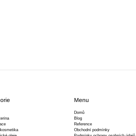
orie
Menu
Domů
erina
Blog
ace
Reference
 kosmetika
Obchodní podmínky
ické oleje
Podmínky ochrany osobních údajů