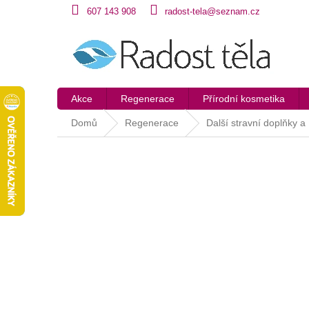
Přejít
607 143 908
radost-tela@seznam.cz
na
obsah
Akce
Regenerace
Přírodní kosmetika
Domů
Regenerace
Další stravní doplňky a 