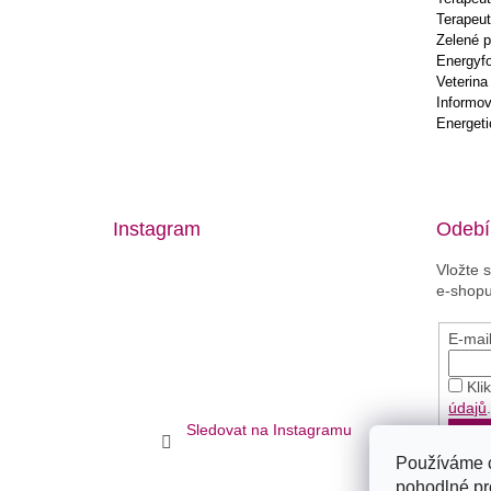
Terapeut
Zelené p
Energyf
Veterina
Informov
Energeti
Instagram
Odebír
Vložte 
e-shopu
E-mai
Kli
údajů
Sledovat na Instagramu
PŘ
Používáme 
pohodlné pr