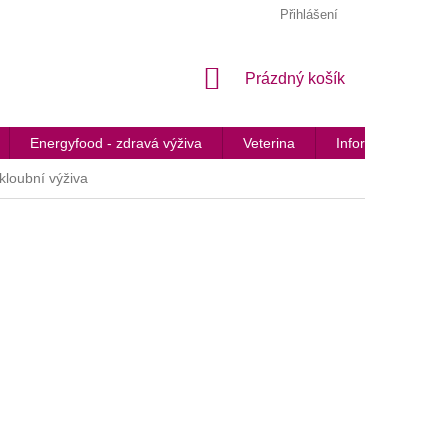
Přihlášení
NÁKUPNÍ
Prázdný košík
KOŠÍK
Energyfood - zdravá výživa
Veterina
Informované láhv
 kloubní výživa