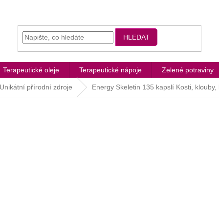
HLEDAT
Terapeutické oleje
Terapeutické nápoje
Zelené potraviny
Unikátní přírodní zdroje
Energy Skeletin 135 kapslí
Kosti, klouby,